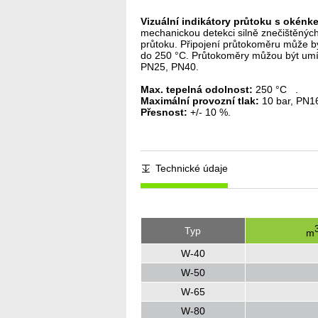
Vizuální indikátory průtoku s okén
mechanickou detekci silně znečištěnýc
průtoku. Připojení průtokoměru může b
do 250 °C. Průtokoměry můžou být umís
PN25, PN40.
Max. tepelná odolnost:
250 °C .
Maximální provozní tlak:
10 bar, PN1
Přesnost:
+/- 10 %.
Technické údaje
Typ
m
W-40
W-50
W-65
W-80