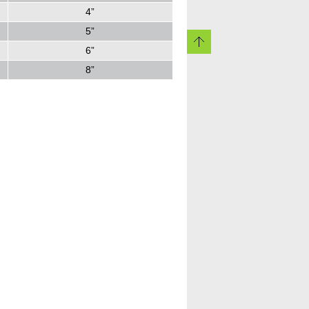
4”
5”
6”
8”