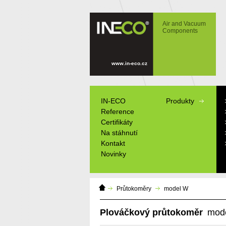
IN-ECO - Air and Vacuum Components -
Kloubové mezipřírubové průtokoměry s
Air and Vacuum
měřící clonou. Rotametr, plovákový
Components
průtokoměr.
www.in-eco.cz
IN-ECO
Produkty
Reference
Certifikáty
Na stáhnutí
Kontakt
Novinky
Domácí
Průtokoměry
model W
stránka
Plováčkový průtokoměr
mod