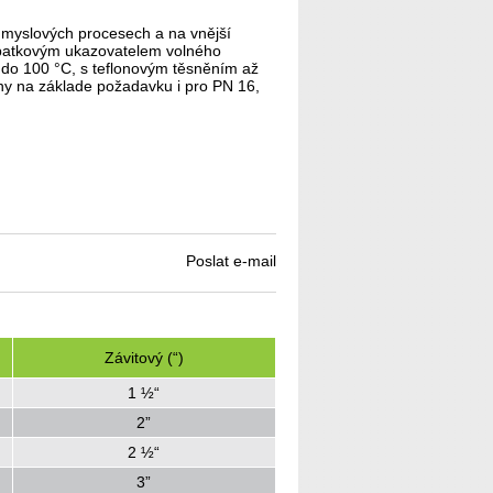
růmyslových procesech a na vnější
lopatkovým ukazovatelem volného
 do 100 °C, s teflonovým těsněním až
y na základe požadavku i pro PN 16,
Poslat e-mail
Závitový (“)
1 ½“
2”
2 ½“
3”