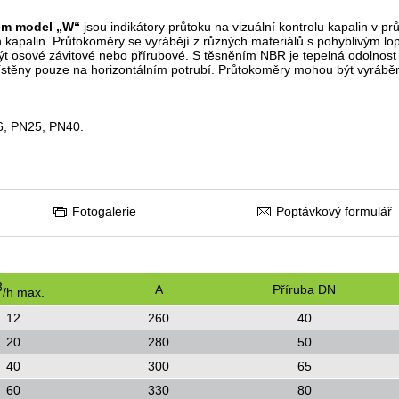
kem model „W“
jsou indikátory průtoku na vizuální kontrolu kapalin v p
h kapalin. Průtokoměry se vyrábějí z různých materiálů s pohyblivým 
ýt osové závitové nebo přírubové. S těsněním NBR je tepelná odolnost
těny pouze na horizontálním potrubí. Průtokoměry mohou být vyráběn
6, PN25, PN40.
Fotogalerie
Poptávkový formulář
3
A
Příruba
DN
/h max.
12
260
40
20
280
50
40
300
65
60
330
80