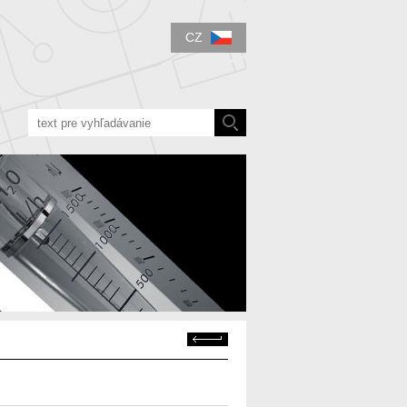
CZ
Zpět