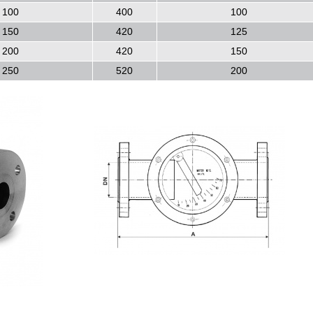
100
400
100
150
420
125
200
420
150
250
520
200