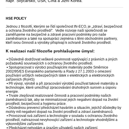
např. Švýcarsko, USA, Čína a Jižní Korea.
HSE POLICY
Jednou z filozofií, kterými se řídí společnost IN-ECO, je „zdraví, bezpečnost
a ochrana životního prostředí". Vedle rozvoje naší společnosti se
zaměřujeme na bezpečné a zdravé pracovní podmínky pro naše
zaměstnance a také na spolupráci zejména s těmi obchodními partnery,
kteří svou činností a výrobky přispívají k ochraně životního prostředí.
K realizaci naší filozofie prohlašujeme úmysl:
•
Důsledně dodržovat veškeré povinnosti vyplývající z právních a jiných
požadavků souvisejících s ochranou životního prostředí.
•
Spolupracovat s výrobci používajícími materiály podle Směrnice
2002/95/ES Evropského parlamentu a Rady z 27.1.2003 o omezení
používání určitých nebezpečných látek v elektrických a elektronických
zařízeních (RoHS)
•
Při vývoji, výrobě a při zpracování výrobků používat takové materiály a
technologie, které umožňují zpracovávání druhotných surovin a úsporu
energie.
•
Trvale zlepšovat realizované činnosti a pracovní podmínky našich
zaměstnanců tak, aby se minimalizoval jejich negativní dopad na životní
prostředí, bezpečnost a hygienu práce.
•
Důslednou prevencí předcházet haváriím a situacím, jejichž důsledky by
mohly mít negativní dopad na životní prostředí a zdraví zaměstnanců.
•
Provozovat svá zařízení a technologie v souladu s ochranou životního
prostředí, nahrazovat nevyhovující zařízení a technologie vhodnějšími a
výkonnějšími zařízeními.
•
Předcházet nehodám a úrazům uživatelů našich zařízení.