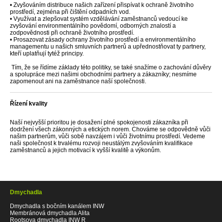
•
Zvyšováním distribuce našich zařízení přispívat k ochraně životního
prostředí, zejména při čištění odpadních vod.
•
Využívat a zlepšovat systém vzdělávání zaměstnanců vedoucí ke
zvyšování environmentálního povědomí, odborných znalostí a
zodpovědnosti při ochraně životního prostředí.
•
Prosazovat zásady ochrany životního prostředí a environmentálního
managementu u našich smluvních partnerů a upřednostňovat ty partnery,
kteří uplatňují tytéž principy.
Tím, že se řídíme základy této politiky, se také snažíme o zachování důvěry
a spolupráce mezi našimi obchodními partnery a zákazníky; nesmíme
zapomenout ani na zaměstnance naší společnosti.
Řízení kvality
Naší nejvyšší prioritou je dosažení plné spokojenosti zákazníka při
dodržení všech zákonných a etických norem. Chováme se odpovědně vůči
našim partnerům, vůči sobě navzájem i vůči životnímu prostředí. Vedeme
naši společnost k trvalému rozvoji neustálým zvyšováním kvalifikace
zaměstnanců a jejich motivací k vyšší kvalitě a výkonům.
Dmychadla
Dmychadla s bočním kanálem INW
Membránová dmychadla Alita
Rootsova dmychadla INW R