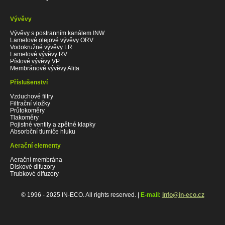
Vývěvy
Vývěvy s postranním kanálem INW
Lamelové olejové vývěvy ORV
Vodokružné vývěvy LR
Lamelové vývěvy RV
Pístové vývěvy VP
Membránové vývěvy Alita
Příslušenství
Vzduchové filtry
Filtrační vložky
Průtokoměry
Tlakoměry
Pojistné ventily a zpětné klapky
Absorbční tlumiče hluku
Aerační elementy
Aerační membrána
Diskové difuzory
Trubkové difuzory
© 1996 - 2025 IN-ECO. All rights reserved. |
E-mail:
info@in-eco.cz