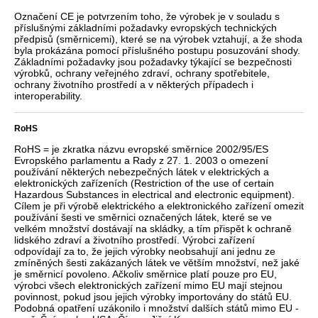
Označení CE je potvrzením toho, že výrobek je v souladu s
příslušnými základními požadavky evropských technických
předpisů (směrnicemi), které se na výrobek vztahují, a že shoda
byla prokázána pomocí příslušného postupu posuzování shody.
Základními požadavky jsou požadavky týkající se bezpečnosti
výrobků, ochrany veřejného zdraví, ochrany spotřebitele,
ochrany životního prostředí a v některých případech i
interoperability.
RoHS
RoHS = je zkratka názvu evropské směrnice 2002/95/ES
Evropského parlamentu a Rady z 27. 1. 2003 o omezení
používání některých nebezpečných látek v elektrických a
elektronických zařízeních (Restriction of the use of certain
Hazardous Substances in electrical and electronic equipment).
Cílem je při výrobě elektrického a elektronického zařízení omezit
používání šesti ve směrnici označených látek, které se ve
velkém množství dostávají na skládky, a tím přispět k ochraně
lidského zdraví a životního prostředí. Výrobci zařízení
odpovídají za to, že jejich výrobky neobsahují ani jednu ze
zmíněných šesti zakázaných látek ve větším množství, než jaké
je směrnicí povoleno. Ačkoliv směrnice platí pouze pro EU,
výrobci všech elektronických zařízení mimo EU mají stejnou
povinnost, pokud jsou jejich výrobky importovány do států EU.
Podobná opatření uzákonilo i množství dalších států mimo EU -