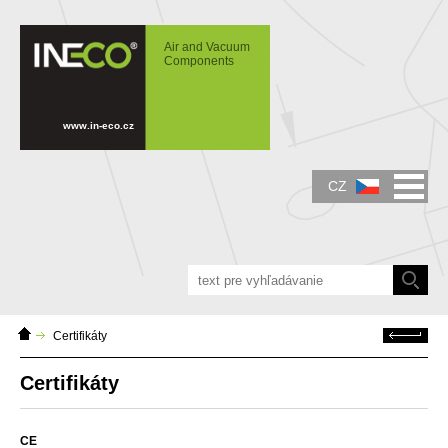
IN-ECO - Air and Vacuum Components -
Certifikáty
Air and Vacuum
Components
www.in-eco.cz
CZ
Domácí
Zpět
Certifikáty
stránka
Certifikáty
CE