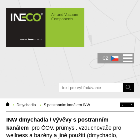
IN-ECO - Air and Vacuum Components -
Dmychadla a vývěvy INW s postranním
Air and Vacuum
kanálem
Components
www.in-eco.cz
CZ
Domácí
Zpět
Dmychadla
S postranním kanálem INW
stránka
INW dmychadla / vývěvy s postranním
kanálem
pro ČOV, průmysl, vzduchovače pro
wellness a bazény a jiné použití (dmychadlo,