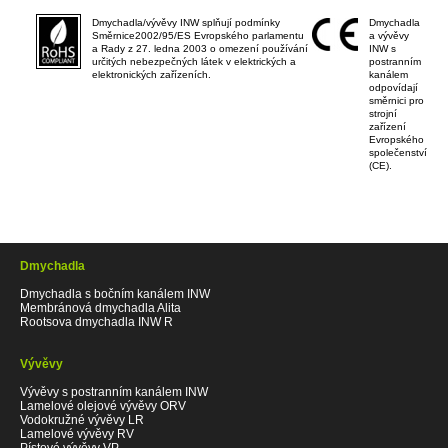
Dmychadla/vývěvy INW splňují podmínky
Dmychadla
Směrnice2002/95/ES Evropského parlamentu
a vývěvy
a Rady z 27. ledna 2003 o omezení používání
INW s
určitých nebezpečných látek v elektrických a
postranním
elektronických zařízeních.
kanálem
odpovídají
směrnici pro
strojní
zařízení
Evropského
společenství
(CE).
Dmychadla
Dmychadla s bočním kanálem INW
Membránová dmychadla Alita
Rootsova dmychadla INW R
Vývěvy
Vývěvy s postranním kanálem INW
Lamelové olejové vývěvy ORV
Vodokružné vývěvy LR
Lamelové vývěvy RV