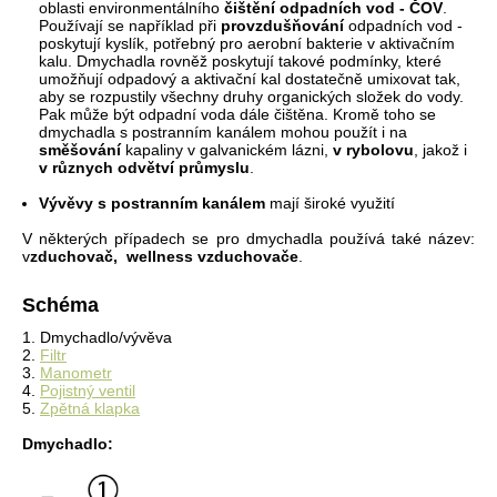
oblasti environmentálního
čištění odpadních vod
-
ČOV
.
Používají se
například při
provzdušňování
odpadních vod -
poskytují
kyslík
,
potřebný pro
aerobní
bakterie
v aktivačním
kalu
.
Dmychadla
rovněž
poskytují
takové podmínky
, které
umožňují
odpadový
a
aktivační
kal
dostatečně
umixovat
tak
,
aby
se
rozpustily
všechny druhy
organických
složek
do
vody.
Pak může
být
odpadní voda
dále
čištěna.
Kromě
toho
se
dmychadla
s
postranním kanálem
mohou
použít i na
směšování
kapaliny
v
galvanickém
lázni
,
v
rybolovu
, jakož i
v
r
ů
znych odvětví průmyslu
.
Vývěvy
s
postranním kanálem
mají široké využití
V některých případech
se
pro
dmychadla
používá také
název:
v
zduchovač
,
wellness
vzduchovače
.
Schéma
1. Dmychadlo/vývěva
2.
Filtr
3.
Manometr
4.
Pojistný ventil
5.
Zpětná klapka
Dmychadlo: