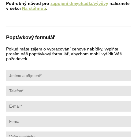
Podrobný
návod
pro
zapojení dmychadla/vývěvy
naleznete
v
sekci
Na stáhnutí
.
Poptávkový formulář
Pokud máte zájem o vypracování cenové nabídky, vyplňte
prosím náš poptávkový formulář, abychom mohli vyřídit Váš
požadavek.