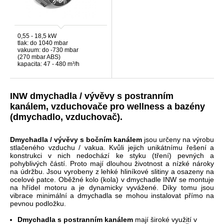
0,55 - 18,5 kW
tlak: do 1040 mbar
vakuum: do -730 mbar
(270 mbar ABS)
kapacita: 47 - 480 m³/h
INW dmychadla / vývěvy s postranním
kanálem, vzduchovače pro wellness a bazény
(dmychadlo, vzduchovač).
Dmychadla / vývěvy s bočním kanálem
jsou určeny na výrobu
stlačeného vzduchu / vakua. Kvůli jejich unikátnímu řešení a
konstrukci v nich nedochází ke styku (tření) pevných a
pohyblivých částí. Proto mají dlouhou životnost a nízké nároky
na údržbu. Jsou vyrobeny z lehké hliníkové slitiny a osazeny na
ocelové patce. Oběžné kolo (kola) v dmychadle INW se montuje
na hřídel motoru a je dynamicky vyvážené. Díky tomu jsou
vibrace minimální a dmychadla se mohou instalovat přímo na
pevnou podložku.
Dmychadla
s
postranním kanálem
mají široké využití
v