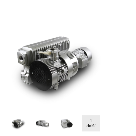
1
další