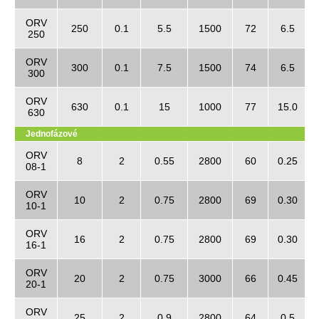
ORV
250
0.1
5.5
1500
72
6.5
250
ORV
300
0.1
7.5
1500
74
6.5
300
ORV
630
0.1
15
1000
77
15.0
630
Jednofázové
ORV
8
2
0.55
2800
60
0.25
08-1
ORV
10
2
0.75
2800
69
0.30
10-1
ORV
16
2
0.75
2800
69
0.30
16-1
ORV
20
2
0.75
3000
66
0.45
20-1
ORV
25
2
0.9
2800
64
0.5