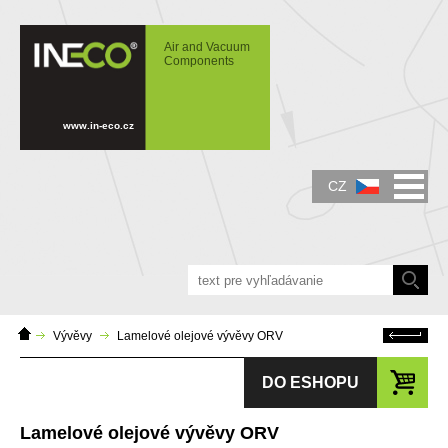
IN-ECO - Air and Vacuum Components -
Lamelové olejové vývěvy ORV
Air and Vacuum
Components
www.in-eco.cz
CZ
Domácí
Zpět
Vývěvy
Lamelové olejové vývěvy ORV
stránka
DO ESHOPU
Lamelové olejové vývěvy ORV