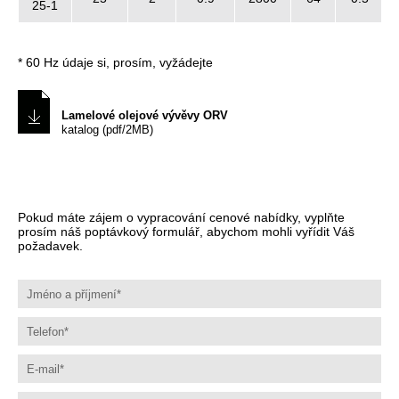
25-1
* 60 Hz údaje si, prosím, vyžádejte
Lamelové olejové vývěvy ORV
katalog (pdf/2MB)
Pokud máte zájem o vypracování cenové nabídky, vyplňte
prosím náš poptávkový formulář, abychom mohli vyřídit Váš
požadavek.