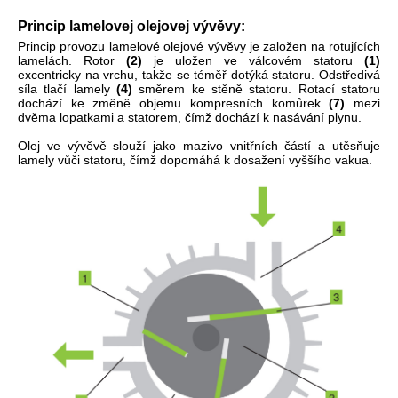
Princip lamelovej olejovej vývěvy:
Princip provozu lamelové olejové vývěvy je založen na rotujících
lamelách. Rotor
(2)
je uložen ve válcovém statoru
(1)
excentricky na vrchu, takže se téměř dotýká statoru. Odstředivá
síla tlačí lamely
(4)
směrem ke stěně statoru. Rotací statoru
dochází ke změně objemu kompresních komůrek
(7)
mezi
dvěma lopatkami a statorem, čímž dochází k nasávání plynu.
Olej
ve
vývěvě
slouží
jako
mazivo
vnitřních částí
a
utěsňuje
lamely
vůči
statoru
, čímž
dopomáhá
k dosažení
vyššího
vakua
.