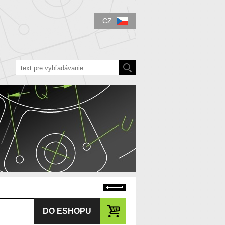
CZ
Zpět
DO ESHOPU