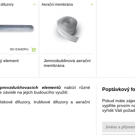
difuzory
Aerační membrána
DO ESHOPU
ý
element
Jemnobublinová aerační
membrána
provzdušňovacích
elementů
nabízí
různé
Poptávkový fo
e
závislé na
jejich budoucího
využití.
Pokud máte záje
diskové
difuzory
,
trubkové
difuzory
a
aerační
vyplňte prosím n
vyřídit Váš poža