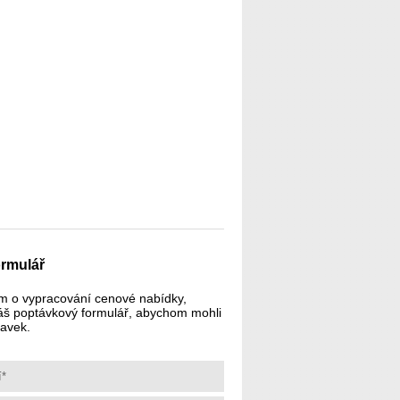
rmulář
m o vypracování cenové nabídky,
áš poptávkový formulář, abychom mohli
davek.