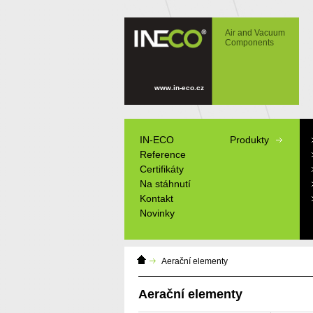
IN-ECO - Air and Vacuum Components -
Aerační elementy - diskové difuzory,
Air and Vacuum
trubkové difuzory, aerační membrána
Components
www.in-eco.cz
IN-ECO
Produkty
Reference
Certifikáty
Na stáhnutí
Kontakt
Novinky
Domácí
Aerační elementy
stránka
Aerační elementy