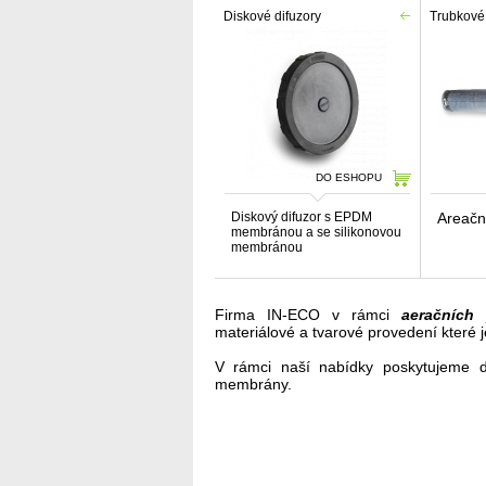
Diskové difuzory
Trubkové 
DO ESHOPU
Diskový difuzor s EPDM
Areačn
membránou a se silikonovou
membránou
Firma
IN
-
ECO
v
rámci
aeračních
materiálové
a
tvarové
provedení
které
j
V
rámci
naší nabídky
poskytujeme
membrány
.