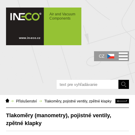
IN-ECO - Air and Vacuum Components -
Tlakoměry (manometry), pojistné ventily,
Air and Vacuum
zpětné klapky
Components
www.in-eco.cz
CZ
Domácí
Zpět
Příslušenství
Tlakoměry, pojistné ventily, zpětné klapky
stránka
Tlakoměry (manometry), pojistné ventily,
zpětné klapky