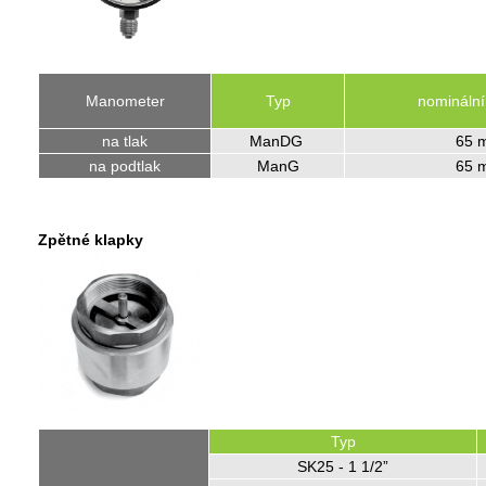
Manometer
Typ
nominální 
na tlak
ManDG
65 
na podtlak
ManG
65 
Zpětné klapky
Typ
SK25 - 1 1/2”