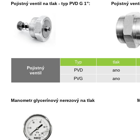
Pojistný ventil na tlak
- typ PVD G 1”:
Pojistný vent
Typ
tlak
Pojistný
PVD
ano
ventil
PVG
ano
Manometr glycerínový nerezový na tlak
M