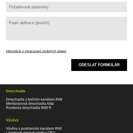
Informácie o spracúvaní osobných údajov
ODESLAT FORMULÁR
Dmychadla
Dmychadla s bočním kanálem INW
Membránová dmychadla Alita
Rootsova dmychadla INW R
Vývěvy
Vývěvy s postranním kanálem INW
Lamelové olejové vývěvy ORV