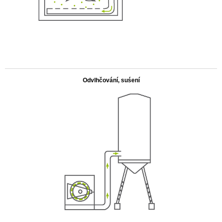
.
Odvlhčování, suśení