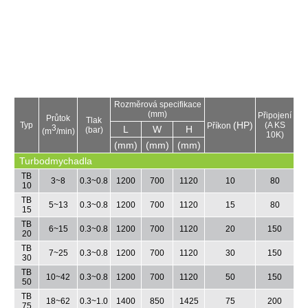
Rozměrová
specifikace
(mm)
Připojení
P
růtok
Tlak
(HP)
Typ
(A KS
Příkon
3
L
W
H
(bar)
(m
/min)
10K)
(mm)
(mm)
(mm)
Turbodmychadla
TB
3~8
0.3~
0.8
1200
700
1120
10
80
10
TB
5~13
0.3~0.8
1200
700
1120
15
80
15
TB
6~15
0.3~0.8
1200
700
1120
20
150
20
TB
7~25
0.3~0.8
1200
700
1120
30
150
30
TB
10~42
0.3~0.8
1200
700
1120
50
150
50
TB
18~62
0.3~1.0
1400
850
1425
75
200
75