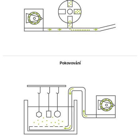
.
Pokovování