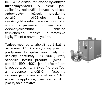
I
N-ECO je distributor vysoce výkonných
turbodmychadel
, v nichž jsou
začleněny nejnovější inovace v oblasti
vzduchových ložisek, precizního
obrábění oběžného kola,
vysokorychlostního vysoce účinného
motoru s permanentním magnetem,
vysokorychlostního řídícího
frekvenčního měniče, automatické
logiky řízení a návrhu systému.
Turbodmychadla
získali
certifikát
s
označením
CE
, které vyhovují
právním
....
předpisům
Evropské unie.
Byly
mu
uděleny
certifikáty
ISO
9001,
který
označuje
kvalitu
produktu
, jakož i
certifikát
ISO
14001
, jehož
předmětem
je
podpora
ochrany životního prostředí
a
prevence
znečištění.
Všechna
zařízení
jsou označeny
štítkem
"
High
efficiency
appliance
,
"
čímž se
certifikují
jako
vysoce efektivní
.