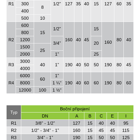
R1
300
1/2”
127
35
40
15
127
60
35
8
400
500
10
600
1/2”
15
800
15
R2
1200
160
40
45
80
40
160
3/4”
20
1500
25
2000
1”
25
3000
R3
40
1”
190
40
50
50
190
80
45
4000
6000
1”
60
R4
8000
1 ¼“
190
40
60
60
190
80
60
12000
100
1 ½“
Boční připojení
Typ
DN
A
B
C
E
I
R1
3/8” - 1/2”
127
15
40
40
95
R2
1/2” - 3/4” - 1”
160
15
45
45
115
R3
3/4” - 1”
190
15
50
50
125