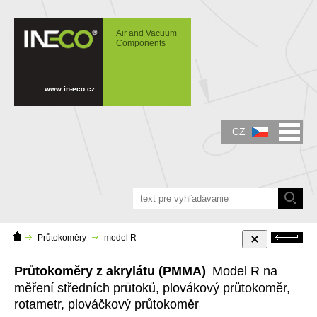
IN-ECO - Air and Vacuum Components -
Průtokoměry R z akrylátu (PMMA) na
Air and Vacuum
měření středních průtoků. Rotametr,
Components
plovákový průtokoměr.
www.in-eco.cz
CZ
Domácí
Zpět
Průtokoměry
model R
stránka
Průtokoměry z akrylátu (PMMA)
Model R na
měření středních průtoků, plovákový průtokoměr,
rotametr, plováčkový průtokoměr