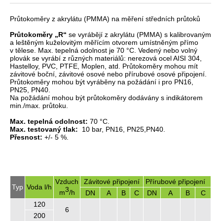
Průtokoměry z akrylátu (PMMA) na měření středních průtoků
Průtokoměry „R“
se vyrábějí z akrylátu (PMMA) s kalibrovaným
a leštěným kuželovitým měřícím otvorem umístněným přímo
v tělese. Max. tepelná odolnost je 70 °C. Vedený nebo volný
plovák se vyrábí z různých materiálů: nerezová ocel AISI 304,
Hastelloy, PVC, PTFE, Moplen, atd. Průtokoměry mohou mít
závitové boční, závitové osové nebo přírubové osové připojení.
Průtokoměry mohou být vyráběny na požádání i pro PN16,
PN25, PN40.
Na požádání mohou být průtokoměry dodávány s indikátorem
min./max. průtoku.
Max. tepelná odolnost:
70 °C.
Max. testovaný tlak:
10 bar, PN16, PN25,PN40.
Přesnost:
+/- 5 %.
Vzduch
Závitové připojení
Přírubové připojení
Typ
Voda l/h
3
m
/h
DN
A
B
C
DN
A
B
C
120
6
200