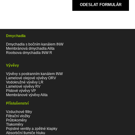
ODESLAT FORMULÁR
Dmychadla
Dmychadla s bočním kanálem INW
Membránová dmychadla Alita
Rootsova dmychadla INW R
Vývěvy
Vývěvy s postranním kanálem INW
Lamelové olejové vývěvy ORV
Vodokružné vývěvy LR
Lamelové vývěvy RV
Pístové vývěvy VP
Membránové vývěvy Alita
Příslušenství
Vzduchové filtry
Filtrační vložky
Průtokoměry
Tlakoměry
Pojistné ventily a zpětné klapky
Absorbční tlumiče hluku