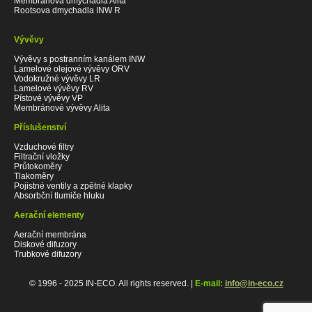
Membránová dmychadla Alita
Rootsova dmychadla INW R
Vývěvy
Vývěvy s postranním kanálem INW
Lamelové olejové vývěvy ORV
Vodokružné vývěvy LR
Lamelové vývěvy RV
Pístové vývěvy VP
Membránové vývěvy Alita
Příslušenství
Vzduchové filtry
Filtrační vložky
Průtokoměry
Tlakoměry
Pojistné ventily a zpětné klapky
Absorbční tlumiče hluku
Aerační elementy
Aerační membrána
Diskové difuzory
Trubkové difuzory
© 1996 - 2025 IN-ECO. All rights reserved. |
E-mail:
info@in-eco.cz