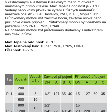
s kalibrovaným a leštěným kuželovitým měřícím otvorem
umístněným přímo v tělese. Max. tepelná odolnost je 70 °C.
Vedený nebo volný plovák se vyrábí z různých materiálů:
nerezová ocel AISI 304, Hastelloy, PVC, PTFE, Moplen, atd.
Průtokoměry mohou mít závitové boční, závitové osové nebo
přírubové osové připojení. Průtokoměry mohou být vyráběny na
požádání i pro PN16, PN25, PN40.
Na požádání mohou být průtokoměry dodávány s indikátorem
min./max. průtoku.
Max. tepelná odolnost:
70 °C.
Max. testovaný tlak:
10 bar, PN16, PN25, PN40.
Přesnost:
+/-5 %.
Vzduch
Závitové připojení
Přírubové připojení
Typ
Voda l/h
3
m
/h
DN
A
B
C
DN
A
B
C
200
6
PL1
400
8
1/2”
127
35
40
15
127
60
35
600
10
800
1/2”
15
15
PL2
1200
3/4"
220
40
45
20
220
80
40