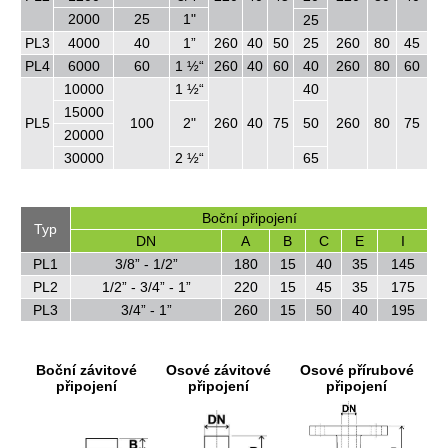
2000
25
1"
25
PL3
4000
40
1”
260
40
50
25
260
80
45
PL4
6000
60
1 ½“
260
40
60
40
260
80
60
10000
1 ½“
40
15000
PL5
100
2"
260
40
75
50
260
80
75
20000
30000
2 ½“
65
Boční připojení
Typ
DN
A
B
C
E
I
PL1
3/8” - 1/2”
180
15
40
35
145
PL2
1/2” - 3/4” - 1”
220
15
45
35
175
PL3
3/4” - 1”
260
15
50
40
195
Boční závitové
Osové závitové
Osové přírubové
připojení
připojení
připojení