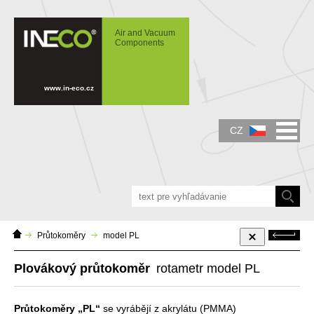
IN-ECO - Air and Vacuum Components -
Průtokoměry z akrylátu (PMMA) na měření
Air and Vacuum
velkých průtoků. Rotametr, plovákový
Components
průtokoměr.
www.in-eco.cz
CZ
Domácí
Zpět
Průtokoměry
model PL
stránka
Plovákový průtokoměr
rotametr model PL
Průtokoměry „PL“
se vyrábějí z akrylátu (PMMA)