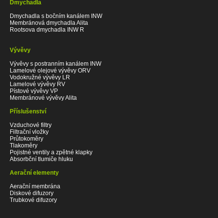
Dmychadla
Dmychadla s bočním kanálem INW
Membránová dmychadla Alita
Rootsova dmychadla INW R
Vývěvy
Vývěvy s postranním kanálem INW
Lamelové olejové vývěvy ORV
Vodokružné vývěvy LR
Lamelové vývěvy RV
Pístové vývěvy VP
Membránové vývěvy Alita
Příslušenství
Vzduchové filtry
Filtrační vložky
Průtokoměry
Tlakoměry
Pojistné ventily a zpětné klapky
Absorbční tlumiče hluku
Aerační elementy
Aerační membrána
Diskové difuzory
Trubkové difuzory