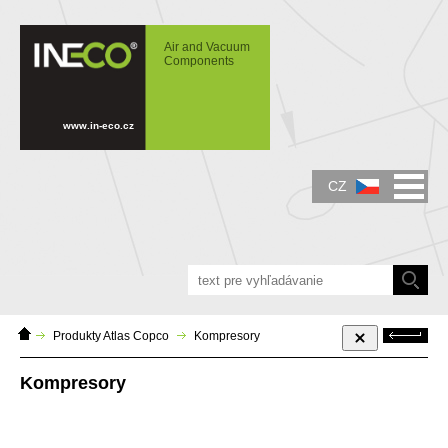
IN-ECO - Air and Vacuum Components -
Kompresory
Air and Vacuum
Components
www.in-eco.cz
CZ
Domácí
Zpět
Produkty Atlas Copco
Kompresory
stránka
Kompresory