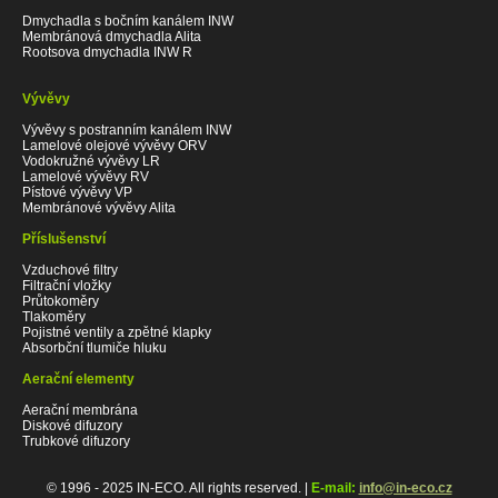
Dmychadla s bočním kanálem INW
Membránová dmychadla Alita
Rootsova dmychadla INW R
Vývěvy
Vývěvy s postranním kanálem INW
Lamelové olejové vývěvy ORV
Vodokružné vývěvy LR
Lamelové vývěvy RV
Pístové vývěvy VP
Membránové vývěvy Alita
Příslušenství
Vzduchové filtry
Filtrační vložky
Průtokoměry
Tlakoměry
Pojistné ventily a zpětné klapky
Absorbční tlumiče hluku
Aerační elementy
Aerační membrána
Diskové difuzory
Trubkové difuzory
© 1996 - 2025 IN-ECO. All rights reserved. |
E-mail:
info@in-eco.cz