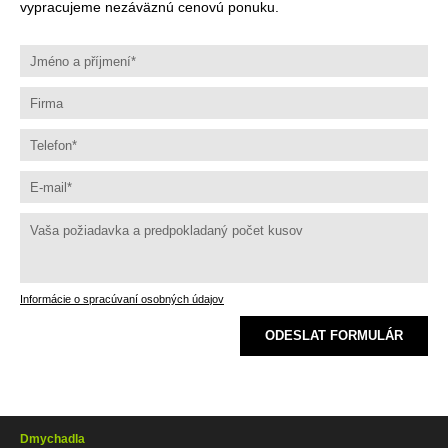
vypracujeme nezáväznú cenovú ponuku.
Informácie o spracúvaní osobných údajov
ODESLAT FORMULÁR
Dmychadla