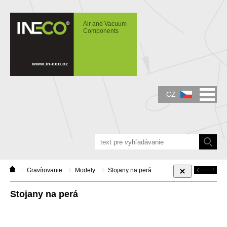
IN-ECO - Air and Vacuum Components -
Stojany na perá
Air and Vacuum
Components
www.in-eco.cz
CZ
Domácí
Zpět
Gravírovanie
Modely
Stojany na perá
stránka
Stojany na perá