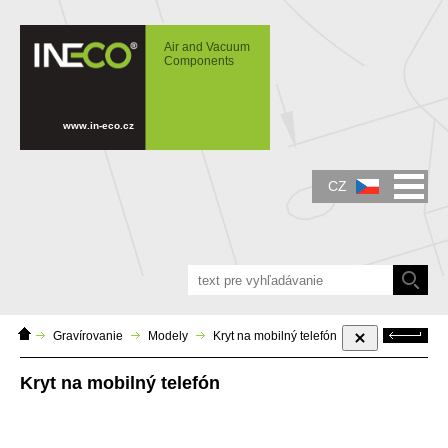
IN-ECO - Air and Vacuum Components -
Kryt na mobilný telefón
Air and Vacuum
Components
www.in-eco.cz
CZ
Domácí
Zpět
Gravírovanie
Modely
Kryt na mobilný telefón
stránka
Kryt na mobilný telefón