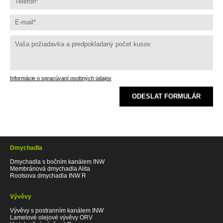
Informácie o spracúvaní osobných údajov
ODESLAT FORMULÁR
Dmychadla
Dmychadla s bočním kanálem INW
Membránová dmychadla Alita
Rootsova dmychadla INW R
Vývěvy
Vývěvy s postranním kanálem INW
Lamelové olejové vývěvy ORV