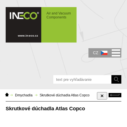
IN-ECO - Air and Vacuum Components -
Skrutkové dúchadla Atlas Copco
Air and Vacuum
Components
www.in-eco.cz
CZ
Domácí
Zpět
Dmychadla
Skrutkové dúchadla Atlas Copco
stránka
Skrutkové dúchadla Atlas Copco