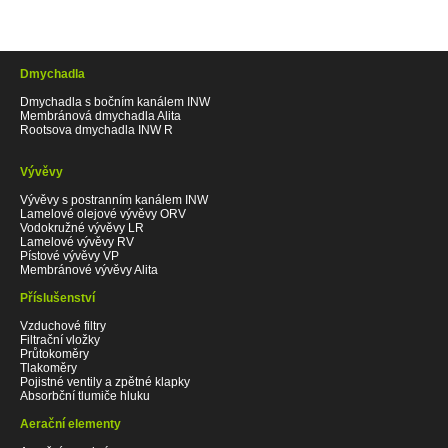
Dmychadla
Dmychadla s bočním kanálem INW
Membránová dmychadla Alita
Rootsova dmychadla INW R
Vývěvy
Vývěvy s postranním kanálem INW
Lamelové olejové vývěvy ORV
Vodokružné vývěvy LR
Lamelové vývěvy RV
Pístové vývěvy VP
Membránové vývěvy Alita
Příslušenství
Vzduchové filtry
Filtrační vložky
Průtokoměry
Tlakoměry
Pojistné ventily a zpětné klapky
Absorbční tlumiče hluku
Aerační elementy