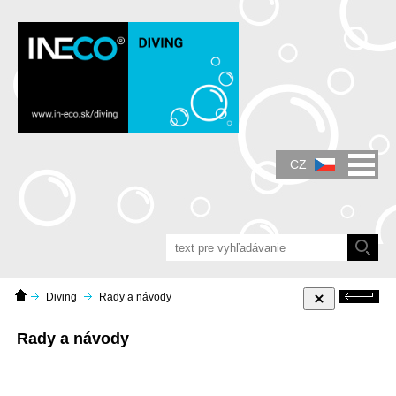
IN-ECO - Air and Vacuum Components - IN-
ECO dmychadla, vývěvy, průtokoměry
CZ
Domácí
Zpět
Diving
Rady a návody
stránka
Rady a návody