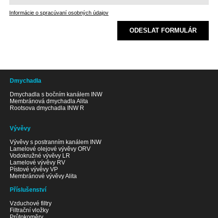
Informácie o spracúvaní osobných údajov
ODESLAT FORMULÁR
Dmychadla
Dmychadla s bočním kanálem INW
Membránová dmychadla Alita
Rootsova dmychadla INW R
Vývěvy
Vývěvy s postranním kanálem INW
Lamelové olejové vývěvy ORV
Vodokružné vývěvy LR
Lamelové vývěvy RV
Pístové vývěvy VP
Membránové vývěvy Alita
Příslušenství
Vzduchové filtry
Filtrační vložky
Průtokoměry