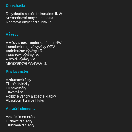
Dmychadla
Dmychadla s bočním kanálem INW
Membránová dmychadla Alita
Rootsova dmychadla INW R
Vývěvy
Vývěvy s postranním kanálem INW
Lamelové olejové vývěvy ORV
Vodokružné vývěvy LR
Lamelové vývěvy RV
Pístové vývěvy VP
Membránové vývěvy Alita
Příslušenství
Vzduchové filtry
Filtrační vložky
Průtokoměry
Tlakoměry
Pojistné ventily a zpětné klapky
Absorbční tlumiče hluku
Aerační elementy
Aerační membrána
Diskové difuzory
Trubkové difuzory