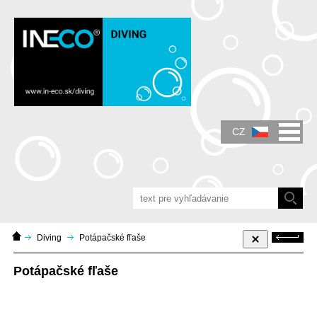
IN-ECO - Air and Vacuum Components - IN-
ECO dmychadla, vývěvy, průtokoměry
CZ
Domácí
Zpět
Diving
Potápačské fľaše
stránka
Potápačské fľaše