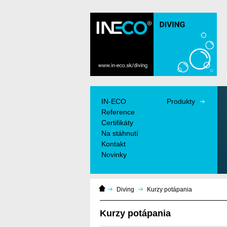
IN-ECO - Air and Vacuum Components - IN-
ECO dmychadla, vývěvy, průtokoměry
IN-ECO
Produkty
Reference
Certifikáty
Na stáhnutí
Kontakt
Novinky
Domácí
Diving
Kurzy potápania
stránka
Kurzy potápania